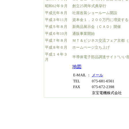
昭和62年９月
創立25周年式典挙行
平成元年８月
社屋改装ショールーム開設
平成３年11月
資本金１，２００万円に増資する
平成５年８月
新商品展示会（ＣＡＤ）開催
平成６年10月
通販事業開始
平成７年８月
ＭＴ＆ビジネス交流フェア京都（
平成８年６月
ホームページ立ち上げ
平成１４年３
半導体電子部品調達サイト“いい
月
地図
E-MAIL ：
メール
TEL
075-681-6561
FAX
075-672-2398
京宝電機株式会社