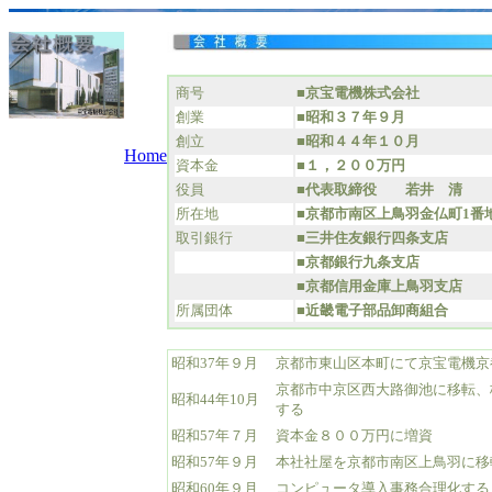
商号
■
京宝電機株式会社
創業
■
昭和３７年９月
創立
■
昭和４４年１０月
Home
資本金
■
１，２００万円
役員
■
代表取締役 若井 清
所在地
■
京都市南区上鳥羽金仏町1番
取引銀行
■
三井住友銀行四条支店
■京都銀行九条支店
■京都信用金庫上鳥羽支店
所属団体
■
近畿電子部品卸商組合
昭和37年９月
京都市東山区本町にて京宝電機京
京都市中京区西大路御池に移転、
昭和44年10月
する
昭和57年７月
資本金８００万円に増資
昭和57年９月
本社社屋を京都市南区上鳥羽に移
昭和60年９月
コンピュータ導入事務合理化する