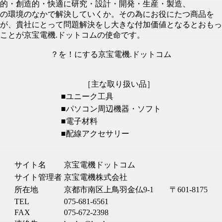
的・創造的・快適に研究・設計・開発・生産・製造、
の環境のなかで解決していくか。その為にお役にたつ商品を
が、貴社にとって問題解決をし大きな付加価値となるとおもっ
ことが京宝電機.ドットコムの使命です。
？を！にする京宝電機.ドットコム
［主な取り扱い品］
■ユニーク工具
■パソコン周辺機器・ソフト
■電子材料
■配線アクセサリー
サイト名
京宝電機ドットコム
サイト管理者
京宝電機株式会社
所在地
京都市南区上鳥羽金仏9-1 〒601-8175
TEL
075-681-6561
FAX
075-672-2398