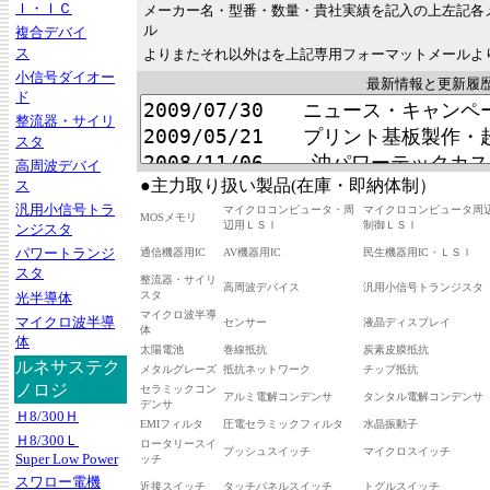
Ｉ・ＩＣ
メーカー名・型番・数量・貴社実績を記入の上左記各
ル
複合デバイ
ス
よりまたそれ以外はを上記専用フォーマットメールよ
小信号ダイオー
最新情報と更新履
ド
整流器・サイリ
スタ
高周波デバイ
●主力取り扱い製品(在庫・即納体制）
ス
汎用小信号トラ
マイクロコンピュータ・周
マイクロコンピュータ周
MOSメモリ
辺用ＬＳＩ
制御ＬＳＩ
ンジスタ
パワートランジ
通信機器用IC
AV機器用IC
民生機器用IC・ＬＳＩ
スタ
整流器・サイリ
高周波デバイス
汎用小信号トランジスタ
スタ
光半導体
マイクロ波半導
マイクロ波半導
センサー
液晶ディスプレイ
体
体
太陽電池
巻線抵抗
炭素皮膜抵抗
ルネサステク
メタルグレーズ
抵抗ネットワーク
チップ抵抗
ノロジ
セラミックコン
アルミ電解コンデンサ
タンタル電解コンデンサ
デンサ
Ｈ8/300Ｈ
EMIフィルタ
圧電セラミックフィルタ
水晶振動子
Ｈ8/300Ｌ
ロータリースイ
プッシュスイッチ
マイクロスイッチ
Super Low Power
ッチ
スワロー電機
近接スイッチ
タッチパネルスイッチ
トグルスイッチ