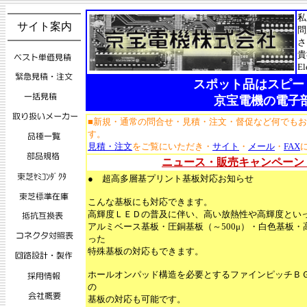
私
サイト案内
問
さ
貴
E
スポット品はスピー
京宝電機の電子
■新規・通常の問合せ・見積・注文・督促など何でも
す。
見積・注文
をご覧にいただき・
サイト
・
メール
・
FAX
ニュース・販売キャンペーン
● 超高多層基プリント基板対応お知らせ
こんな基板にも対応できます。
高輝度ＬＥＤの普及に伴い、高い放熱性や高輝度とい
アルミベース基板・圧銅基板（～500μ）・白色基板
った
特殊基板の対応もできます。
ホールオンパッド構造を必要とするファインピッチＢＧＡ
の
基板の対応も可能です。