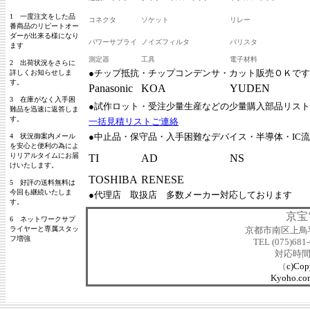
1 一度注文をした品
コネクタ
ソケット
リレー
番商品のリピートオー
ダーが出来る様になり
パワーサプライ
ノイズフィルタ
バリスタ
ます
測定器
工具
電子材料
2 出荷状況をさらに
●チップ抵抗・チップコンデンサ・カット販売ＯＫです
詳しくお知らせしま
す。
Panasonic
KOA
YUDEN
3 在庫がなく入手困
●試作ロット・受注少量生産などの少量購入部品リス
難品を迅速に返答しま
す。
一括見積リストご連絡
●中止品・保守品・入手困難なデバイス・半導体・IC
4 状況御案内メール
を安心と便利の為によ
りリアルタイムにお届
TI
AD
NS
けいたします。
TOSHIBA
RENESE
5 好評の送料無料は
今回も継続いたしま
●代理店 取扱店 多数メーカー対応しております
す。
京宝
6 ネットワークサプ
ライヤーと専属スタッ
京都市南区上鳥羽金
フ増強
TEL (075)681
対応時間：
（
c)Cop
Kyoho.com