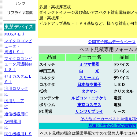
多層・高板厚基板
ダイレクトイメージ及び高いアスペクト対応電解銅メ
層・高板厚・
ビルドアップ基板・ＩＶＨ基板など、様々な対応が可
東芝デバイス
MOSメモリ
マイクロコンピ
公開電子部品データベース
ュータ・
ベスト見積専用フォーム
周辺ＬＳＩ
品目
メーカー名
品目
マイクロコンピ
ュータ周辺制御
スイッチ
ミヤマ電器
デバイス
ＬＳＩ
半田工具
白 光
デバイス
セミカスタムＬ
コネクタ
スリーエム
デバイス
ＳＩ
コネクタ
日本航空電子
ＬＥＤ
汎用ロジック
抵抗
タクマン
クリスタル
IC
コンデンサ
ルビコン・ニチケミ
電源
汎用リニア
ボリウム
東京コスモス
電源
IC
PC周辺
サンワサプライ
ケース
通信機器用IC
その他メーカーベスト単価見積
AV機器用
見積と注文の仕方の御案内
IC
ベスト見積の場合は通常手配ですので緊急入手ではあ
民生機器用ＬＳ